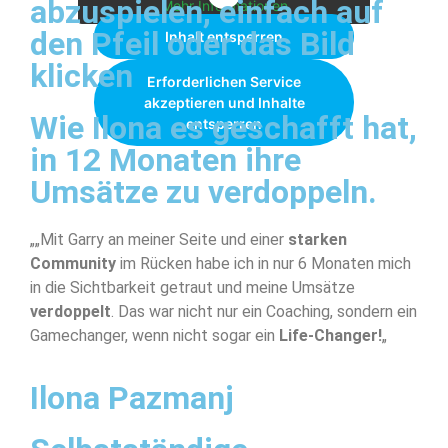
abzuspielen, einfach auf
Mehr Informationen
den Pfeil oder das Bild
Inhalt entsperren
klicken
Erforderlichen Service
akzeptieren und Inhalte
Wie Ilona es geschafft hat,
entsperren
in 12 Monaten ihre
Umsätze zu verdoppeln.
„„Mit Garry an meiner Seite und einer
starken
Community
im Rücken habe ich in nur 6 Monaten mich
in die Sichtbarkeit getraut und meine Umsätze
verdoppelt
. Das war nicht nur ein Coaching, sondern ein
Gamechanger, wenn nicht sogar ein
Life-Changer!
„
Ilona Pazmanj