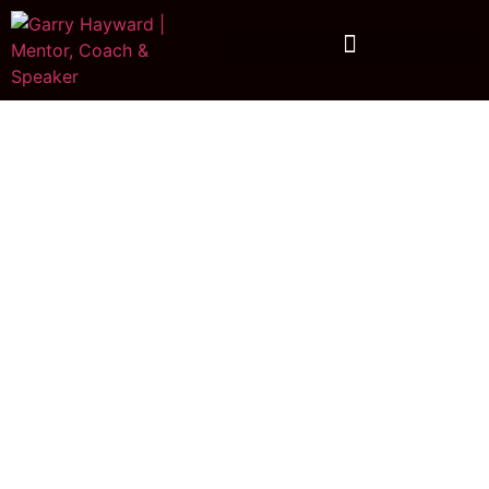
Keynote Speaker
Vertrieb | Zielsetzung |
Mindset
Die besten Verkäufer verkaufen
keine
Produkte.
Sie verkaufen
Lösungen
. Entscheidend
für deinen
Erfolg
sind dein
Mindset
und