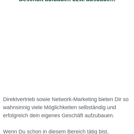
Die Corona-Krise 2020 hat mir vor allem eins gezeigt.
Finanziell auf nur einem Bein zustehen ist nicht nur gefährlich, sondern grob fahrlässig!
Garry Hayward
2020
Direktvertrieb sowie Network-Marketing bieten Dir so
wahnsinnig viele Möglichkeiten selbständig und
erfolgreich dein eigenes Geschäft aufzubauen.
Wenn Du schon in diesem Bereich tätig bist,