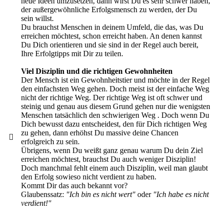
neue Ideen umzusetzen, dann wirst Du es sehr schwer haben,
der außergewöhnliche Erfolgsmensch zu werden, der Du
sein willst.
Du brauchst Menschen in deinem Umfeld, die das, was Du
erreichen möchtest, schon erreicht haben. An denen kannst
Du Dich orientieren und sie sind in der Regel auch bereit,
Ihre Erfolgtipps mit Dir zu teilen.
Viel Disziplin und die richtigen Gewohnheiten
Der Mensch ist ein Gewohnheitstier und möchte in der Regel
den einfachsten Weg gehen. Doch meist ist der einfache Weg
nicht der richtige Weg. Der richtige Weg ist oft schwer und
steinig und genau aus diesem Grund gehen
nur die wenigsten
Menschen tatsächlich
den schwierigen Weg . Doch wenn Du
Dich bewusst dazu entscheidest, den für Dich richtigen Weg
zu gehen, dann erhöhst Du massive deine Chancen
erfolgreich zu sein.
Übrigens, wenn Du weißt ganz genau warum Du dein Ziel
erreichen möchtest, brauchst Du auch weniger Disziplin!
Doch manchmal fehlt einem auch Disziplin, weil man glaubt
den Erfolg sowieso nicht verdient zu haben.
Kommt Dir das auch bekannt vor?
Glaubenssatz:
"Ich bin es nicht wert"
oder
"Ich habe es nicht
verdient!"