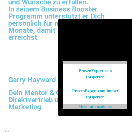
und Wünsche zu erfüllen.
In seinem Business Booster
Programm unterstützt er Dich
persönlich für mindestens 6
Monate, damit Du genau dieses Ziel
erreichst.
ProvenExpert.com
entsperren
Garry Hayward
ProvenExpert.com immer
Dein Mentor & Coach im
entsperren
Direktvertrieb und Network
Marketing
Mehr Informationen