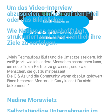
unten. Bitte beachten Sie, dass dabei Daten an
Um das Video-Interview
Drittanbieter weitergegeben werden.
abzuspielen, einfach auf den Pfeil
Mehr Informationen
oder das Bild klicken
Inhalt entsperren
Wie Nadine es geschafft hat,
Erforderlichen Service akzeptieren
strukturiert und zuversichtlich ihre
und Inhalte entsperren
Ziele zu verfolgen.
„Mein Teamaufbau läuft und die Umsätze steigern. Ich
weiß jetzt, wie ich andere Menschen ansprechen kann,
um neue Team Partner zu gewinnen, und zwar
Menschen, die gut zu mir passen!
Die Q & As und die Community waren absolut goldwert!
Einen besseren Mentor als Garry kannst Du nicht
bekommen!“
Nadine Morawietz
Selbstständige Unternehmerin im