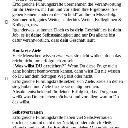
Erfolgreiche Führungskräfte übernehmen die Verantwortung
für ihr Denken, ihr Tun und vor allem Ihre Ergebnisse. Sie
geben keinem anderen die '"Schuld" an ihrem Misserfolg.
Sommerloch, gutes Wetter, schlechtes Wetter, Kolleginnen &
Kollegen, usw...
Irgendetwas ist immer. Doch es ist
dein
Geschäft, es ist
dein
Job, es ist
deine
Selbstständigkeit und nur
Du
alleine bist
dafür verantwortlich, dass
dein
Geschäft läuft.
Konkrete Ziele
Viele Menschen wissen zwar was sie nicht wollen, doch das
reicht nicht, um erfolgreich zu sein.
"Was willst DU erreichen?"
Wenn Du diese Frage nicht
ganz konkret beantworten kannst, dann wirst Du nie wissen
ob Du auf dem richtigen Weg bist oder nicht.
Erfolgreiche Führungskräfte setzen sich Ziele. Ziele an denen
sie glauben und Ziele für die sie richtig brennen.
Absolut entscheidend für deinen Erfolg ist, dass Du genau
weißt was Du erreichen möchtest und vor allem warum Du
das willst.
Selbstvertrauen
Erfolgreiche Führungskräfte haben viel Selbstvertrauen -
doch das kommt nicht über Nacht, sondern durch Fleiß,
Ehrgeiz und ist oft das Resultat von vielen Misserfolgen aus