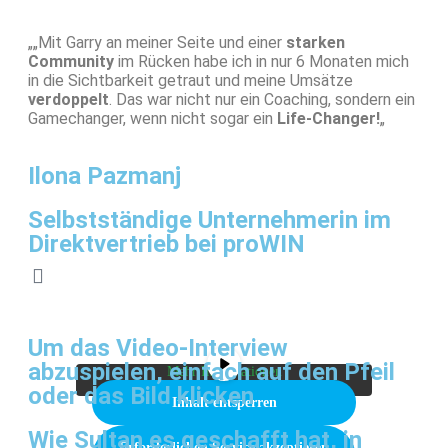
„„Mit Garry an meiner Seite und einer
starken
Community
im Rücken habe ich in nur 6 Monaten mich
in die Sichtbarkeit getraut und meine Umsätze
verdoppelt
. Das war nicht nur ein Coaching, sondern ein
Gamechanger, wenn nicht sogar ein
Life-Changer!
„
Ilona Pazmanj
Selbstständige Unternehmerin im
Direktvertrieb bei proWIN
Sie sehen gerade einen Platzhalterinhalt von
Vimeo
. Um auf den eigentlichen Inhalt
zuzugreifen, klicken Sie auf die Schaltfläche
unten. Bitte beachten Sie, dass dabei Daten an
Um das Video-Interview
Drittanbieter weitergegeben werden.
abzuspielen, einfach auf den Pfeil
Mehr Informationen
oder das Bild klicken
Inhalt entsperren
Wie Sultan es geschafft hat, in
Erforderlichen Service akzeptieren