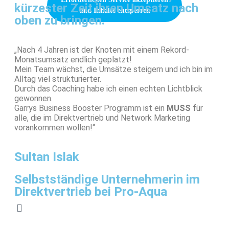
kürzester Zeit ihren Umsatz nach
und Inhalte entsperren
oben zu bringen.
„Nach 4 Jahren ist der Knoten mit einem Rekord-
Monatsumsatz endlich geplatzt!
Mein Team wächst, die Umsätze steigern und ich bin im
Alltag viel strukturierter.
Durch das Coaching habe ich einen echten Lichtblick
gewonnen.
Garrys Business Booster Programm ist ein
MUSS
für
alle, die im Direktvertrieb und Network Marketing
vorankommen wollen!“
Sultan Islak
Selbstständige Unternehmerin im
Direktvertrieb bei Pro-Aqua
Sie sehen gerade einen Platzhalterinhalt von
Vimeo
. Um auf den eigentlichen Inhalt
zuzugreifen, klicken Sie auf die Schaltfläche