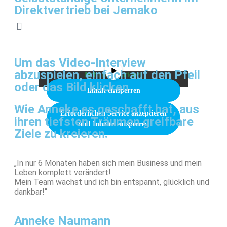
Direktvertrieb bei Jemako
Sie sehen gerade einen Platzhalterinhalt von
Vimeo
. Um auf den eigentlichen Inhalt
zuzugreifen, klicken Sie auf die Schaltfläche
unten. Bitte beachten Sie, dass dabei Daten an
Um das Video-Interview
Drittanbieter weitergegeben werden.
abzuspielen, einfach auf den Pfeil
Mehr Informationen
oder das Bild klicken
Inhalt entsperren
Wie Anneke es geschafft hat, aus
Erforderlichen Service akzeptieren
ihren tiefsten Träumen greifbare
und Inhalte entsperren
Ziele zu kreieren.
„In nur 6 Monaten haben sich mein Business und mein
Leben komplett verändert!
Mein Team wächst und ich bin entspannt, glücklich und
dankbar!“
Anneke Naumann