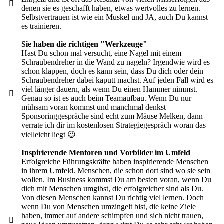
denen sie es geschafft haben, etwas wertvolles zu lernen.
Selbstvertrauen ist wie ein Muskel und JA, auch Du kannst
es trainieren.
Sie haben die richtigen "Werkzeuge"
Hast Du schon mal versucht, eine Nagel mit einem
Schraubendreher in die Wand zu nageln? Irgendwie wird es
schon klappen, doch es kann sein, dass Du dich oder dein
Schraubendreher dabei kaputt machst. Auf jeden Fall wird es
viel länger dauern, als wenn Du einen Hammer nimmst.
Genau so ist es auch beim Teamaufbau. Wenn Du nur
mühsam voran kommst und manchmal denkst
Sponsoringgespräche sind echt zum Mäuse Melken, dann
verrate ich dir im kostenlosen Strategiegespräch woran das
vielleicht liegt 😉
Inspirierende Mentoren und Vorbilder im Umfeld
Erfolgreiche Führungskräfte haben inspirierende Menschen
in ihrem Umfeld. Menschen, die schon dort sind wo sie sein
wollen. Im Business kommst Du am besten voran, wenn Du
dich mit Menschen umgibst, die erfolgreicher sind als Du.
Von diesen Menschen kannst Du richtig viel lernen. Doch
wenn Du von Menschen umzingelt bist, die keine Ziele
haben, immer auf andere schimpfen und sich nicht trauen,