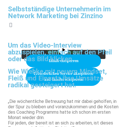
Selbstständige Unternehmerin im
Network Marketing bei Zinzino
Sie sehen gerade einen Platzhalterinhalt von
Vimeo
. Um auf den eigentlichen Inhalt
zuzugreifen, klicken Sie auf die Schaltfläche
unten. Bitte beachten Sie, dass dabei Daten an
Um das Video-Interview
Drittanbieter weitergegeben werden.
abzuspielen, einfach auf den Pfeil
Mehr Informationen
oder das Bild klicken
Inhalt entsperren
Wie Wiebke mit neuem Mindset,
Erforderlichen Service akzeptieren
Fleiß und Einsatz ihre Umsätze
und Inhalte entsperren
radikal gesteigert hat.
„Die wöchentliche Betreuung hat mir dabei geholfen, in
der Spur zu bleiben und voranzukommen und die Kosten
des Coaching Programms hatte ich schon im ersten
Monat wieder drin.
Für jeden, der bereit ist an sich zu arbeiten, ist dieses