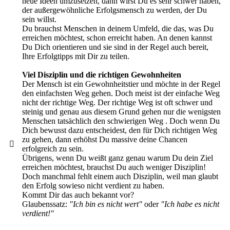
neue Ideen umzusetzen, dann wirst Du es sehr schwer haben,
der außergewöhnliche Erfolgsmensch zu werden, der Du
sein willst.
Du brauchst Menschen in deinem Umfeld, die das, was Du
erreichen möchtest, schon erreicht haben. An denen kannst
Du Dich orientieren und sie sind in der Regel auch bereit,
Ihre Erfolgtipps mit Dir zu teilen.
Viel Disziplin und die richtigen Gewohnheiten
Der Mensch ist ein Gewohnheitstier und möchte in der Regel
den einfachsten Weg gehen. Doch meist ist der einfache Weg
nicht der richtige Weg. Der richtige Weg ist oft schwer und
steinig und genau aus diesem Grund gehen
nur die wenigsten
Menschen tatsächlich
den schwierigen Weg . Doch wenn Du
Dich bewusst dazu entscheidest, den für Dich richtigen Weg
zu gehen, dann erhöhst Du massive deine Chancen
erfolgreich zu sein.
Übrigens, wenn Du weißt ganz genau warum Du dein Ziel
erreichen möchtest, brauchst Du auch weniger Disziplin!
Doch manchmal fehlt einem auch Disziplin, weil man glaubt
den Erfolg sowieso nicht verdient zu haben.
Kommt Dir das auch bekannt vor?
Glaubenssatz:
"Ich bin es nicht wert"
oder
"Ich habe es nicht
verdient!"