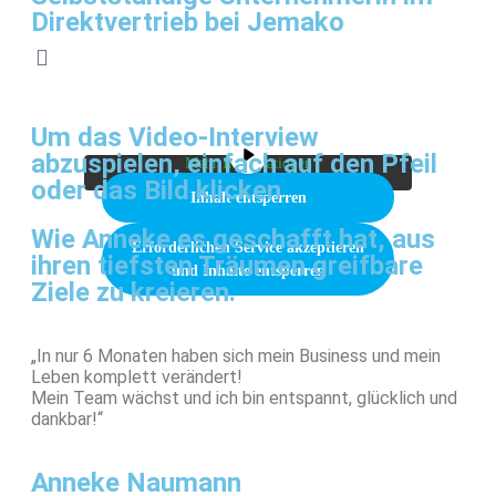
Direktvertrieb bei Jemako
Sie sehen gerade einen Platzhalterinhalt von
Vimeo
. Um auf den eigentlichen Inhalt
zuzugreifen, klicken Sie auf die Schaltfläche
unten. Bitte beachten Sie, dass dabei Daten an
Um das Video-Interview
Drittanbieter weitergegeben werden.
abzuspielen, einfach auf den Pfeil
Mehr Informationen
oder das Bild klicken
Inhalt entsperren
Wie Anneke es geschafft hat, aus
Erforderlichen Service akzeptieren
ihren tiefsten Träumen greifbare
und Inhalte entsperren
Ziele zu kreieren.
„In nur 6 Monaten haben sich mein Business und mein
Leben komplett verändert!
Mein Team wächst und ich bin entspannt, glücklich und
dankbar!“
Anneke Naumann