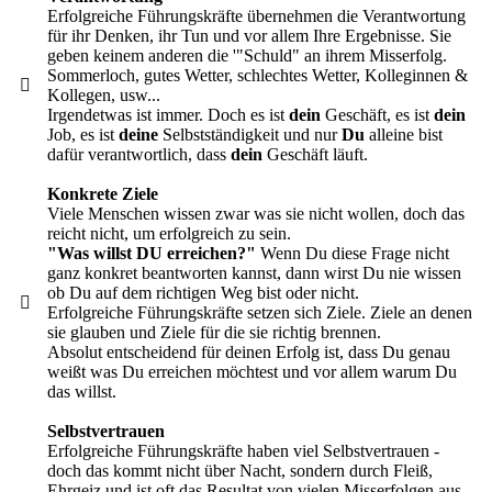
Erfolgreiche Führungskräfte übernehmen die Verantwortung
für ihr Denken, ihr Tun und vor allem Ihre Ergebnisse. Sie
geben keinem anderen die '"Schuld" an ihrem Misserfolg.
Sommerloch, gutes Wetter, schlechtes Wetter, Kolleginnen &
Kollegen, usw...
Irgendetwas ist immer. Doch es ist
dein
Geschäft, es ist
dein
Job, es ist
deine
Selbstständigkeit und nur
Du
alleine bist
dafür verantwortlich, dass
dein
Geschäft läuft.
Konkrete Ziele
Viele Menschen wissen zwar was sie nicht wollen, doch das
reicht nicht, um erfolgreich zu sein.
"Was willst DU erreichen?"
Wenn Du diese Frage nicht
ganz konkret beantworten kannst, dann wirst Du nie wissen
ob Du auf dem richtigen Weg bist oder nicht.
Erfolgreiche Führungskräfte setzen sich Ziele. Ziele an denen
sie glauben und Ziele für die sie richtig brennen.
Absolut entscheidend für deinen Erfolg ist, dass Du genau
weißt was Du erreichen möchtest und vor allem warum Du
das willst.
Selbstvertrauen
Erfolgreiche Führungskräfte haben viel Selbstvertrauen -
doch das kommt nicht über Nacht, sondern durch Fleiß,
Ehrgeiz und ist oft das Resultat von vielen Misserfolgen aus