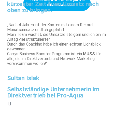
kürzester Zeit ihren Umsatz nach
und Inhalte entsperren
oben zu bringen.
„Nach 4 Jahren ist der Knoten mit einem Rekord-
Monatsumsatz endlich geplatzt!
Mein Team wächst, die Umsätze steigern und ich bin im
Alltag viel strukturierter.
Durch das Coaching habe ich einen echten Lichtblick
gewonnen.
Garrys Business Booster Programm ist ein
MUSS
für
alle, die im Direktvertrieb und Network Marketing
vorankommen wollen!“
Sultan Islak
Selbstständige Unternehmerin im
Direktvertrieb bei Pro-Aqua
Sie sehen gerade einen Platzhalterinhalt von
Vimeo
. Um auf den eigentlichen Inhalt
zuzugreifen, klicken Sie auf die Schaltfläche