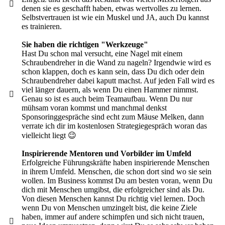
denen sie es geschafft haben, etwas wertvolles zu lernen.
Selbstvertrauen ist wie ein Muskel und JA, auch Du kannst
es trainieren.
Sie haben die richtigen "Werkzeuge"
Hast Du schon mal versucht, eine Nagel mit einem
Schraubendreher in die Wand zu nageln? Irgendwie wird es
schon klappen, doch es kann sein, dass Du dich oder dein
Schraubendreher dabei kaputt machst. Auf jeden Fall wird es
viel länger dauern, als wenn Du einen Hammer nimmst.
Genau so ist es auch beim Teamaufbau. Wenn Du nur
mühsam voran kommst und manchmal denkst
Sponsoringgespräche sind echt zum Mäuse Melken, dann
verrate ich dir im kostenlosen Strategiegespräch woran das
vielleicht liegt 😉
Inspirierende Mentoren und Vorbilder im Umfeld
Erfolgreiche Führungskräfte haben inspirierende Menschen
in ihrem Umfeld. Menschen, die schon dort sind wo sie sein
wollen. Im Business kommst Du am besten voran, wenn Du
dich mit Menschen umgibst, die erfolgreicher sind als Du.
Von diesen Menschen kannst Du richtig viel lernen. Doch
wenn Du von Menschen umzingelt bist, die keine Ziele
haben, immer auf andere schimpfen und sich nicht trauen,