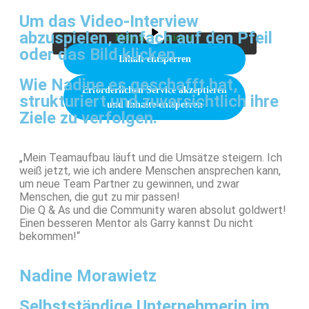
unten. Bitte beachten Sie, dass dabei Daten an
Um das Video-Interview
Drittanbieter weitergegeben werden.
abzuspielen, einfach auf den Pfeil
Mehr Informationen
oder das Bild klicken
Inhalt entsperren
Wie Nadine es geschafft hat,
Erforderlichen Service akzeptieren
strukturiert und zuversichtlich ihre
und Inhalte entsperren
Ziele zu verfolgen.
„Mein Teamaufbau läuft und die Umsätze steigern. Ich
weiß jetzt, wie ich andere Menschen ansprechen kann,
um neue Team Partner zu gewinnen, und zwar
Menschen, die gut zu mir passen!
Die Q & As und die Community waren absolut goldwert!
Einen besseren Mentor als Garry kannst Du nicht
bekommen!“
Nadine Morawietz
Selbstständige Unternehmerin im