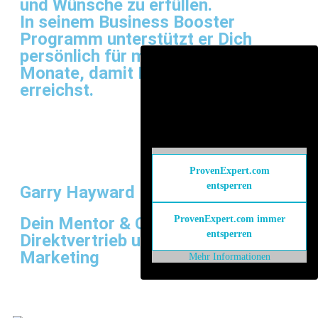
und Wünsche zu erfüllen.
In seinem Business Booster
Programm unterstützt er Dich
persönlich für mindestens 6
Monate, damit Du genau dieses Ziel
erreichst.
ProvenExpert.com
entsperren
Garry Hayward
ProvenExpert.com immer
Dein Mentor & Coach im
entsperren
Direktvertrieb und Network
Marketing
Mehr Informationen