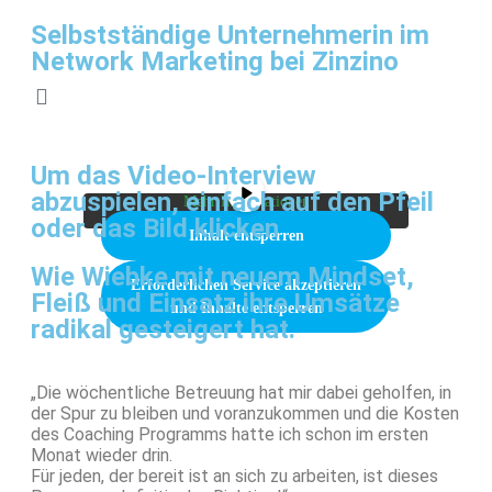
Selbstständige Unternehmerin im
Network Marketing bei Zinzino
Sie sehen gerade einen Platzhalterinhalt von
Vimeo
. Um auf den eigentlichen Inhalt
zuzugreifen, klicken Sie auf die Schaltfläche
unten. Bitte beachten Sie, dass dabei Daten an
Um das Video-Interview
Drittanbieter weitergegeben werden.
abzuspielen, einfach auf den Pfeil
Mehr Informationen
oder das Bild klicken
Inhalt entsperren
Wie Wiebke mit neuem Mindset,
Erforderlichen Service akzeptieren
Fleiß und Einsatz ihre Umsätze
und Inhalte entsperren
radikal gesteigert hat.
„Die wöchentliche Betreuung hat mir dabei geholfen, in
der Spur zu bleiben und voranzukommen und die Kosten
des Coaching Programms hatte ich schon im ersten
Monat wieder drin.
Für jeden, der bereit ist an sich zu arbeiten, ist dieses