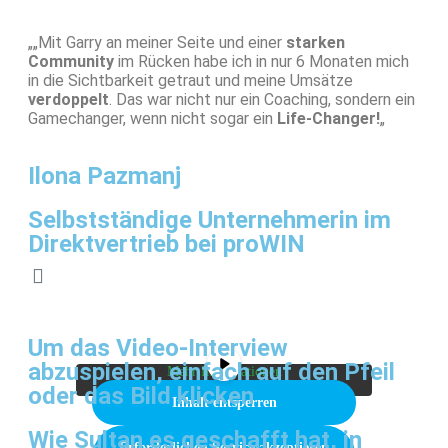
„„Mit Garry an meiner Seite und einer
starken
Community
im Rücken habe ich in nur 6 Monaten mich
in die Sichtbarkeit getraut und meine Umsätze
verdoppelt
. Das war nicht nur ein Coaching, sondern ein
Gamechanger, wenn nicht sogar ein
Life-Changer!
„
Ilona Pazmanj
Selbstständige Unternehmerin im
Direktvertrieb bei proWIN
Sie sehen gerade einen Platzhalterinhalt von
Vimeo
. Um auf den eigentlichen Inhalt
zuzugreifen, klicken Sie auf die Schaltfläche
unten. Bitte beachten Sie, dass dabei Daten an
Um das Video-Interview
Drittanbieter weitergegeben werden.
abzuspielen, einfach auf den Pfeil
Mehr Informationen
oder das Bild klicken
Inhalt entsperren
Wie Sultan es geschafft hat, in
Erforderlichen Service akzeptieren